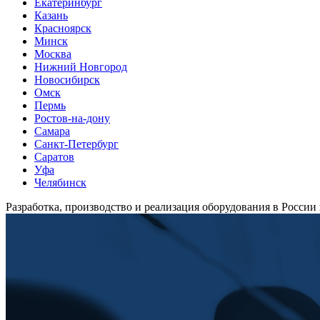
Екатеринбург
Казань
Красноярск
Минск
Москва
Нижний Новгород
Новосибирск
Омск
Пермь
Ростов-на-дону
Самара
Санкт-Петербург
Саратов
Уфа
Челябинск
Разработка, производство и реализация оборудования в России