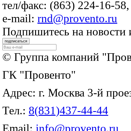
тел/факс: (863) 224-16-58
e-mail:
rnd@provento.ru
Подпишитеcь на новости 
© Группа компаний "Прове
ГК "Провенто"
Адрес:
г. Москва 3-й прое
Тел.:
8(831)437-44-44
Email:
info@provento.ru