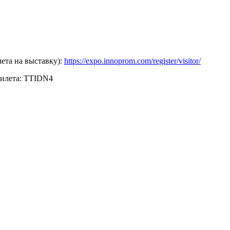
ета на выставку):
https://expo.innoprom.com/register/visitor/
билета: TTIDN4