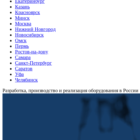
Екатеринбург
Казань
Красноярск
Минск
Москва
Нижний Новгород
Новосибирск
Омск
Пермь
Ростов-на-дону
Самара
Санкт-Петербург
Саратов
Уфа
Челябинск
Разработка, производство и реализация оборудования в России