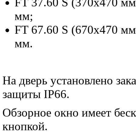
FT 37.60 S (370х470 м
мм;
FT 67.60 S (670х470 м
мм.
На дверь установлено зак
защиты IP66.
Обзорное окно имеет беск
кнопкой.